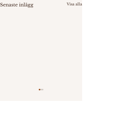
Visa alla
Senaste inlägg
Slöjdkurs i Sjädtavallie 29/8
- 30/8 2026
Duodji och
Kommentarer