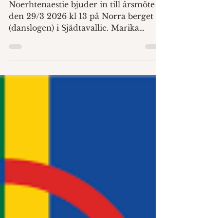
13 feb.
ÅRSMÖTE
Noerhtenaestie bjuder in till årsmöte
den 29/3 2026 kl 13 på Norra berget
(danslogen) i Sjädtavallie. Marika
Renhuvud kommer att visa sin
föreställning om jojk och samisk dans.
Föreningen bjuder på förtäring, finns
det allergier anmäl det innan. Anmäl
senast den 15/3 till
noerhtenaestie@gmail.com Buerie
Båeteme! Välkomna!