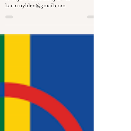
22 jan.
Fortsättningskurs i
NORDSAMISKA
Kursen i nordsamiska startar 9/2 och
är digital. Anmälan görs till
karin.nyhlen@gmail.com