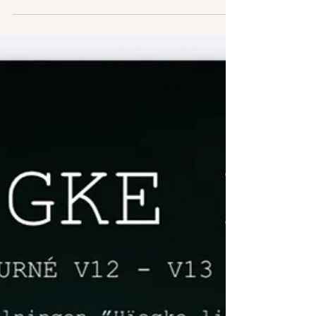
Varje söndag med start den 22/2 kl
11.30 till söndag den 19/4 kommer det
att vara guidning på Hantverksmuseet
på Norra berget, Sjädtavallie. Där
presenteras Sundsvalls historia och de
samiska föremål som samer skänkt
under sin tid de flyttade sina renar ner
till kusten visas i Samerummet.
Biljetter finns att köpa på
entresundsvall.se Samerummet på
Hantverksmuseet