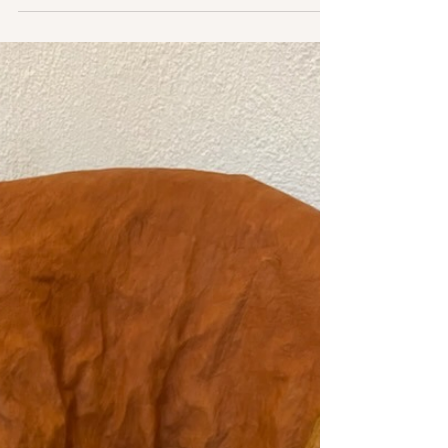
21 jan.
Fortsättningskurs i
SYDSAMISKA
Sydsamiska kursen startar den 17/2
2026 kl. 18.00 - 20.00. Kursledare är
Laila Wilks. Kursen är via länk ett
tillfälle per vecka. Anmälan till:
mona.gadd5886@gmail.com