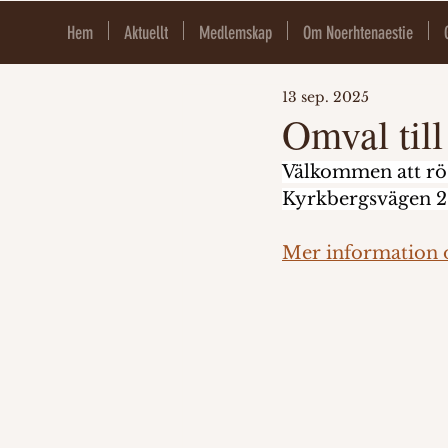
Hem
Aktuellt
Medlemskap
Om Noerhtenaestie
13 sep. 2025
Omval till
Välkommen att röst
Kyrkbergsvägen 28
Mer information o