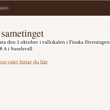
Galleri
 sametinget
a den 5 oktober i vallokalen i Finska föreningen
 A i Sundsvall
m valet hittar du här