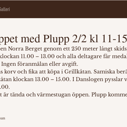
Galleri
ppet med Plupp 2/2 kl 11-1
len Norra Berget genom ett 250 meter långt skids
lockan 11.00 – 13.00 och alla deltagare får medal
Ingen föranmälan eller avgift.
s korv och fika att köpa i Grillkåtan. Samiska berä
åtan klockan 13.00 – 15.00. I Danslogen pysslar v
.00.
et är tända och värmestugan öppen. Plupp komme
mun