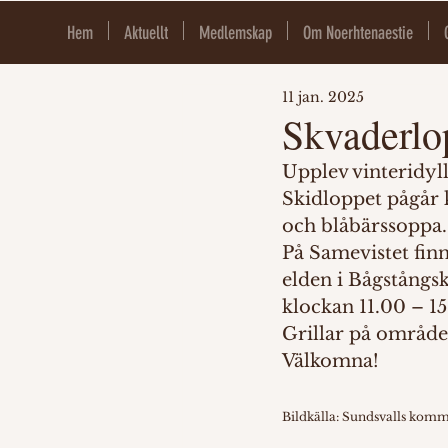
Hem
Aktuellt
Medlemskap
Om Noerhtenaestie
11 jan. 2025
Skvaderlo
Upplev vinteridyl
Skidloppet pågår k
och blåbärssoppa. 
På Samevistet finn
elden i Bågstångsk
klockan 11.00 – 15
Grillar på områd
Välkomna!
Bildkälla: Sundsvalls kom