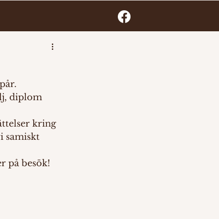
5
pår. 
j, diplom 
ttelser kring 
i samiskt 
r på besök!